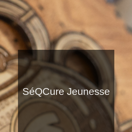
SéQCure Jeunesse