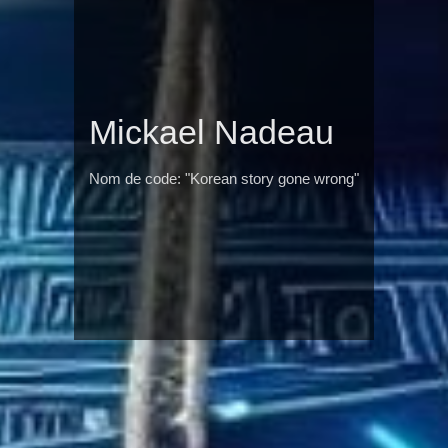
Mickael Nadeau
Nom de code: "Korean story gone wrong"