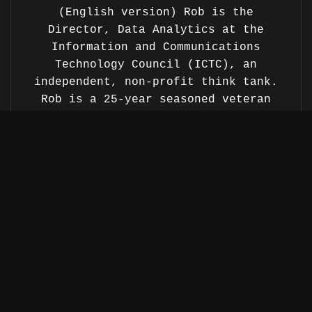
(English version) Rob is the
Director, Data Analytics at the
Information and Communications
Technology Council (ICTC), an
independent, non-profit think tank.
Rob is a 25-year seasoned veteran
of the software industry and has
excelled in senior roles, ranging
from Chief Technologist, Vice-
President of Product Management to
Director of Marketing &
Communications. Rob has spoken at
national and international events
on emerging technologies, AI, and
open data and government.