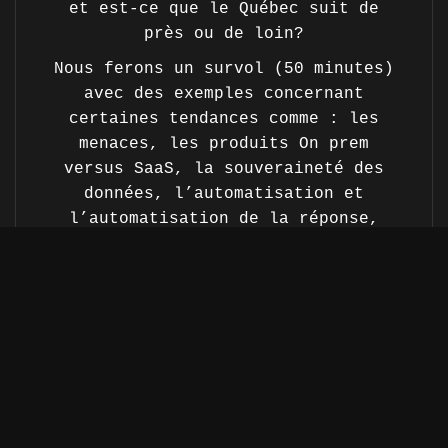
et est-ce que le Québec suit de
près ou de loin?
Nous ferons un survol (50 minutes)
avec des exemples concernant
certaines tendances comme : les
menaces, les produits On prem
versus SaaS, la souveraineté des
données, l’automatisation et
l’automatisation de la réponse,
gérer sa sécurité à l’interne, à
l’externe ou hybride? Les
applications « Cloud Native »,
l’utilisation du cyber
renseignement, l’adoption de MITRE
ATT&CK, NGAV/EPP - EDR - XDR,
IdM/IAM, les BAS,
Vulnerability/Patch management,
Attack Surface management, Zero