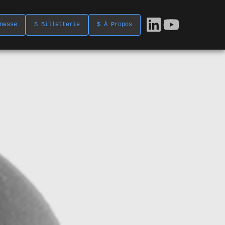
nesse
$ Billetterie
$ À Propos