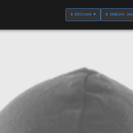
$ Éditions ▼
$ SéQCure Jeu